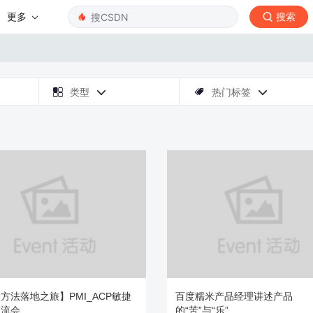
更多
搜索

类型
热门标签



方法落地之旅】PMI_ACP敏捷
百度糯米产品经理讲述产品
交流会
的“苦”与“乐”