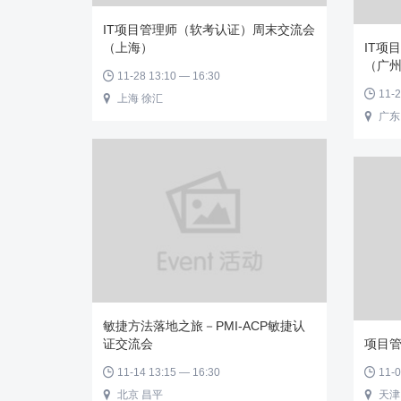
IT项目管理师（软考认证）周末交流会
（上海）
IT项
（广
11-28 13:10 — 16:30

11-2

上海 徐汇

广东

敏捷方法落地之旅－PMI-ACP敏捷认
证交流会
项目管
11-14 13:15 — 16:30
11-0


北京 昌平
天津

