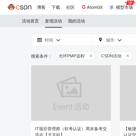
博客
下载
社区
AtomGit
模型市场
活动首页
发现活动
我的活动

时间
城市



光环PMP远程
CSDN活动


IT项目管理师（软考认证）周末备考交
【敏捷
流会【北京站】
认证