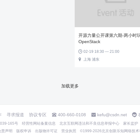
开源力量公开课第六期-两小时
OpenStack
02-19 18:30 — 21:00

上海 浦东

加载更多
作
寻求报道
协议专区
400-660-0108
kefu@csdn.net
39-165号
经营性网站备案信息
北京互联网违法和不良信息举报中心
家长监护
免责声明
版权申诉
出版物许可证
营业执照
©1999-2026北京创新乐知网络技