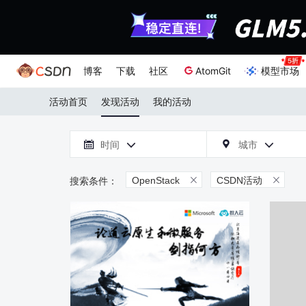
博客
下载
社区
AtomGit
模型市场
活动首页
发现活动
我的活动

时间
城市



OpenStack
CSDN活动

