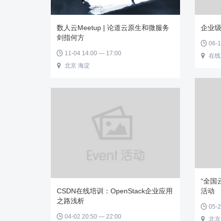
数人云Meetup | 论道云原生和微服务
企业
剑指何方
06-1

11-04 14:00 — 17:00

在线

北京 海淀

“全国
CSDN在线培训：OpenStack企业应用
活动
之路浅析
05-2

04-02 20:50 — 22:00

北京
