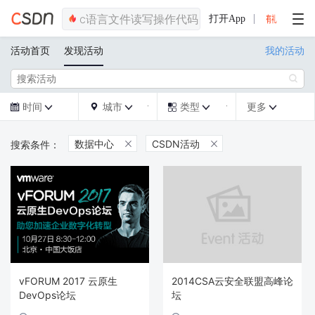
打开App
活动首页
发现活动
我的活动

时间
城市
类型
更多







数据中心
CSDN活动


vFORUM 2017 云原生
2014CSA云安全联盟高峰论
DevOps论坛
坛