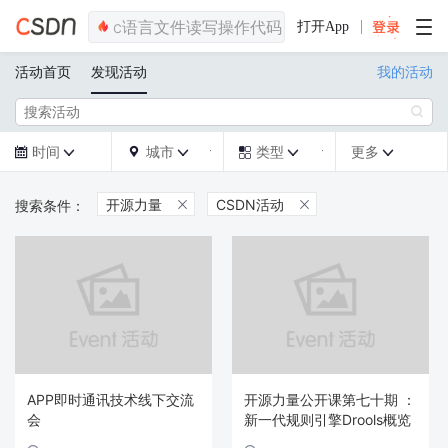
打开App
活动首页
发现活动
我的活动

时间
城市
类型
更多







开源力量
CSDN活动


APP即时通讯技术线下交流
开源力量公开课第七十期 ：
会
新一代规则引擎Drools概览