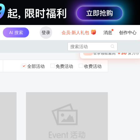
AI 搜索
登录
会员·新人礼包
消息
创作中心
×

未登录
🎁
￥30
登录领取最高
算力币
全部活动
免费活动
收费活动