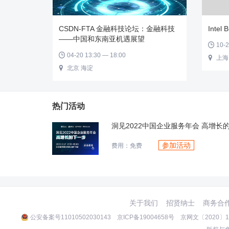
CSDN-FTA 金融科技论坛：金融科技
Int
——中国和东南亚机遇展望
10-2

04-20 13:30 — 18:00

上海

北京 海淀

热门活动
洞见2022中国企业服务年会 高增长
参加活动
费用：免费
关于我们
招贤纳士
商务合
公安备案号11010502030143
京ICP备19004658号
京网文〔2020〕10