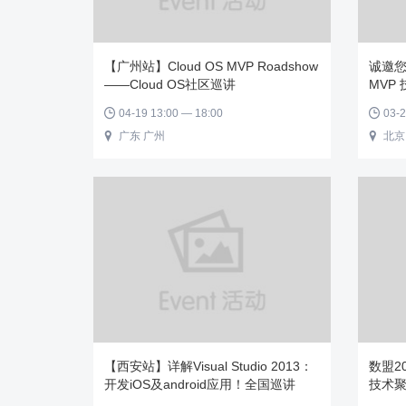
【广州站】Cloud OS MVP Roadshow
诚邀
——Cloud OS社区巡讲
MVP
04-19 13:00 — 18:00
03-2


广东 广州
北京


【西安站】详解Visual Studio 2013：
数盟2
开发iOS及android应用！全国巡讲
技术