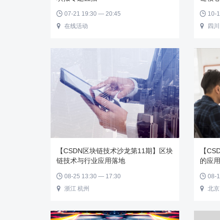
07-21 19:30 — 20:45
10-1


在线活动
四川


【CSDN区块链技术沙龙第11期】区块
【CS
链技术与行业应用落地
的应
08-25 13:30 — 17:30
08-1


浙江 杭州
北京

