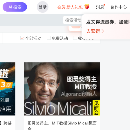
AI 搜索
登录
会员·新人礼包
消息
创作中心
×

未登录
🎁
￥30
登录领取最高
算力币
全部活动
免费活动
收费活动
期】跨链
图灵奖得主、MIT教授Silvio Micali见面
会