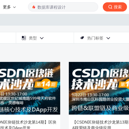
更多
搜索

类型
热门标签



DN区块链技术沙龙第14期】区块
【CSDN区块链技术沙龙第13
技术及DApp开发
&联盟链及商业级应用