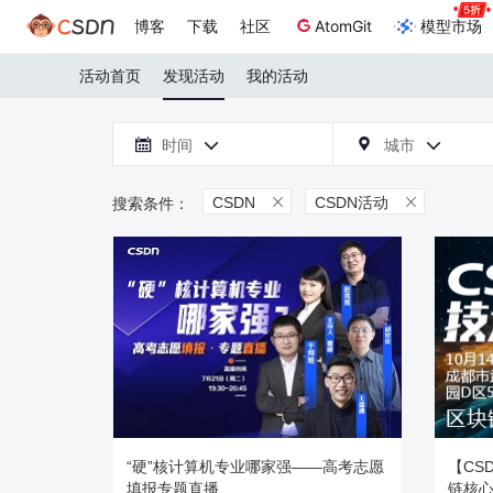
博客
下载
社区
AtomGit
模型市场
活动首页
发现活动
我的活动

时间
城市



CSDN
CSDN活动


“硬”核计算机专业哪家强——高考志愿
【CS
填报专题直播
链核心