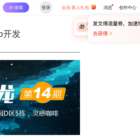
AI 搜索
登录
会员·新人礼包
消息
创作中心
×
未登录
🎁
￥30
登录领取最高
算力币
p开发