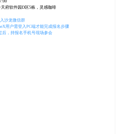
:00
号天府软件园D区5栋，灵感咖啡
进入沙龙微信群
honeX用户需登入PC端才能完成报名步骤
过后，持报名手机号现场参会