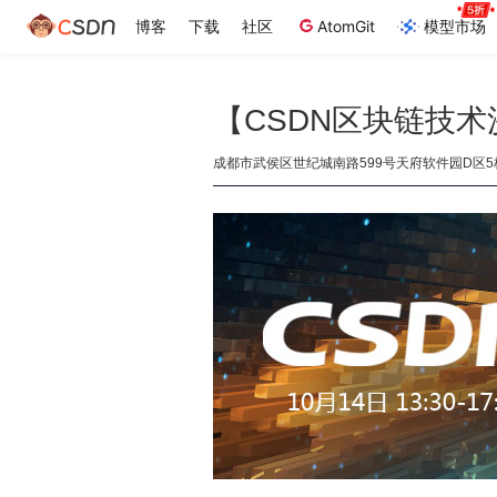
博客
下载
社区
AtomGit
模型市场
【CSDN区块链技术
成都市武侯区世纪城南路599号天府软件园D区5栋，灵感咖