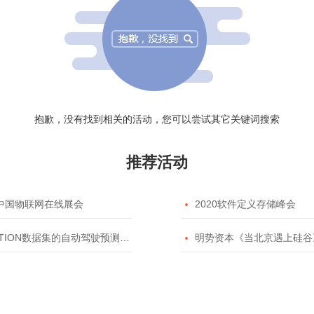
抱歉，没有找到相关的活动，您可以尝试其它关键词搜索
推荐活动
20中国物联网在线展会

2020软件定义存储峰会
TION数据集的自动驾驶预测模型挑战赛

明势资本《当北京遇上硅谷》系列之2