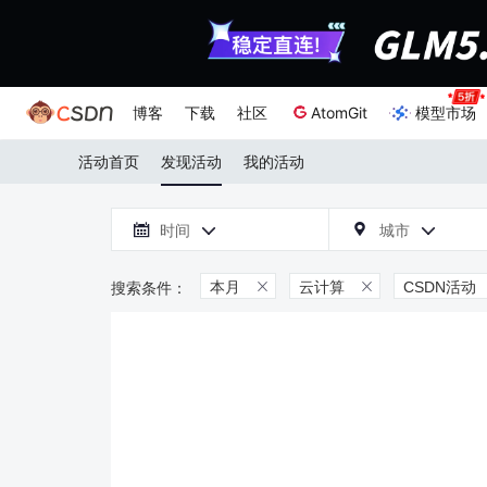
博客
下载
社区
AtomGit
模型市场
活动首页
发现活动
我的活动

时间
城市



本月
云计算
CSDN活动

