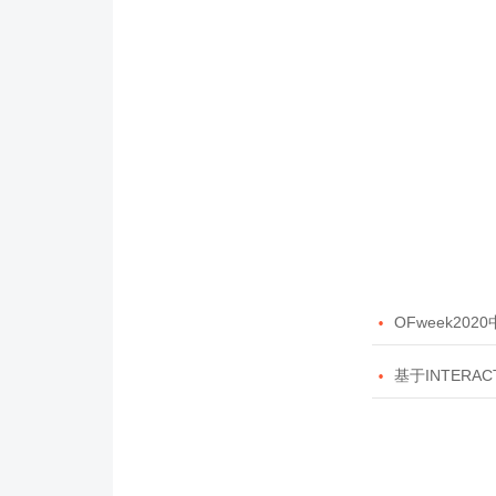

OFweek20

基于INTERAC