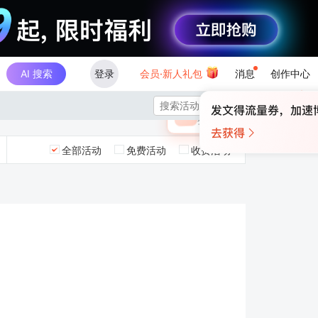
AI 搜索
登录
会员·新人礼包
消息
创作中心
×

未登录
🎁
￥30
登录领取最高
算力币
全部活动
免费活动
收费活动