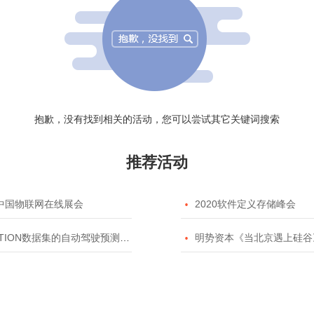
抱歉，没有找到相关的活动，您可以尝试其它关键词搜索
推荐活动
20中国物联网在线展会

2020软件定义存储峰会
TION数据集的自动驾驶预测模型挑战赛

明势资本《当北京遇上硅谷》系列之2