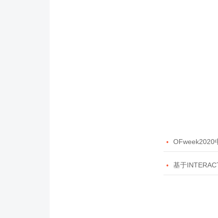

OFweek20

基于INTERAC