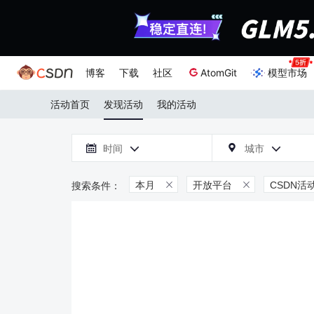
博客
下载
社区
AtomGit
模型市场
活动首页
发现活动
我的活动

时间
城市



本月
开放平台
CSDN活

