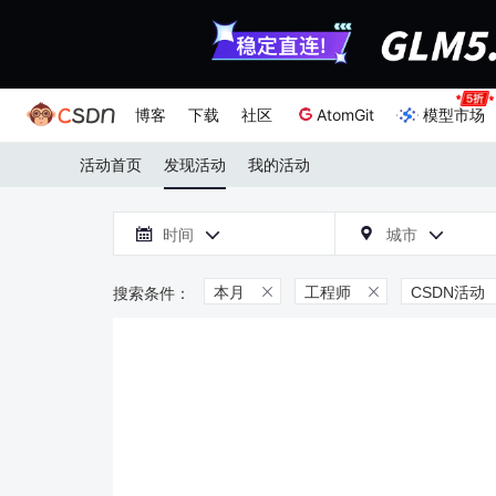
博客
下载
社区
AtomGit
模型市场
活动首页
发现活动
我的活动

时间
城市



本月
工程师
CSDN活动

