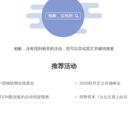
抱歉，没有找到相关的活动，您可以尝试其它关键词搜索
推荐活动
20中国物联网在线展会

2020软件定义存储峰会
TION数据集的自动驾驶预测模型挑战赛

明势资本《当北京遇上硅谷》系列之2