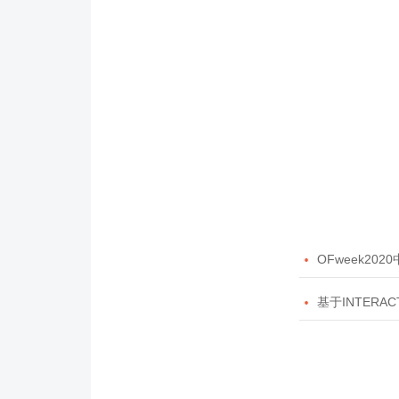

OFweek20

基于INTERAC