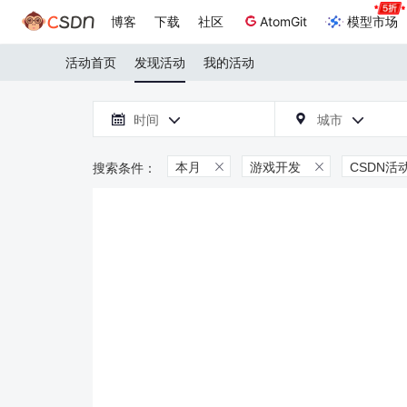
博客
下载
社区
AtomGit
模型市场
活动首页
发现活动
我的活动

时间
城市



本月
游戏开发
CSDN活

