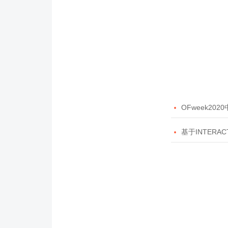

OFweek20

基于INTERAC