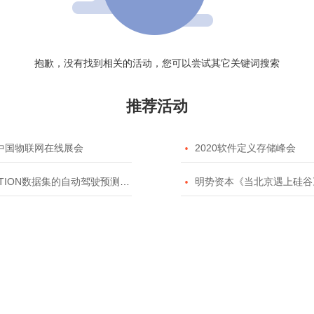
抱歉，没有找到相关的活动，您可以尝试其它关键词搜索
推荐活动
20中国物联网在线展会

2020软件定义存储峰会
TION数据集的自动驾驶预测模型挑战赛

明势资本《当北京遇上硅谷》系列之2