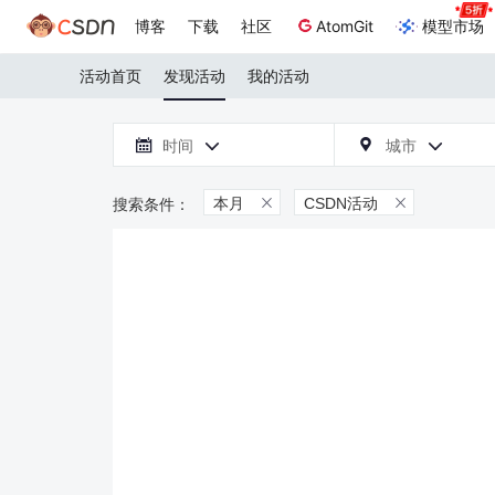
博客
下载
社区
AtomGit
模型市场
活动首页
发现活动
我的活动

时间
城市



本月
CSDN活动

