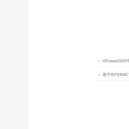

OFweek20

基于INTERAC