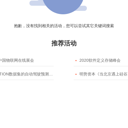
抱歉，没有找到相关的活动，您可以尝试其它关键词搜索
推荐活动
20中国物联网在线展会

2020软件定义存储峰会
TION数据集的自动驾驶预测模型挑战赛

明势资本《当北京遇上硅谷》系列之2