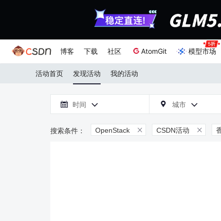
博客
下载
社区
AtomGit
模型市场
活动首页
发现活动
我的活动

时间
城市



OpenStack
CSDN活动

