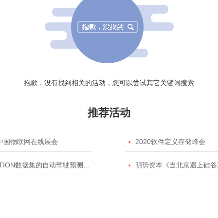
抱歉，没有找到相关的活动，您可以尝试其它关键词搜索
推荐活动
20中国物联网在线展会

2020软件定义存储峰会
TION数据集的自动驾驶预测模型挑战赛

明势资本《当北京遇上硅谷》系列之2