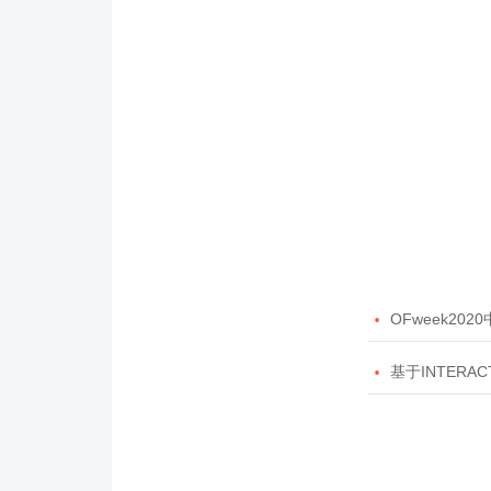

OFweek20

基于INTERAC