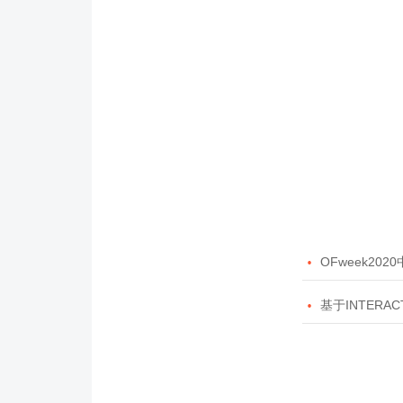

OFweek20

基于INTERAC