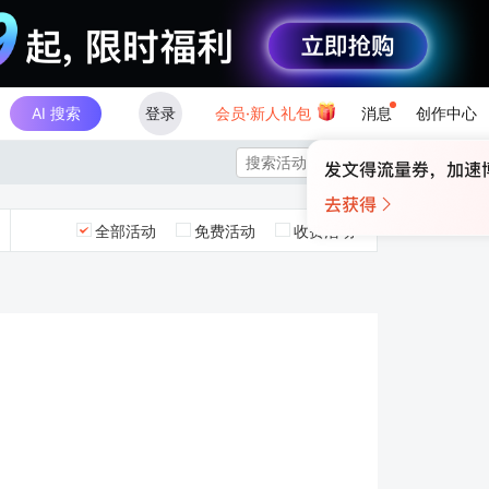
AI 搜索
登录
会员·新人礼包
消息
创作中心

全部活动
免费活动
收费活动