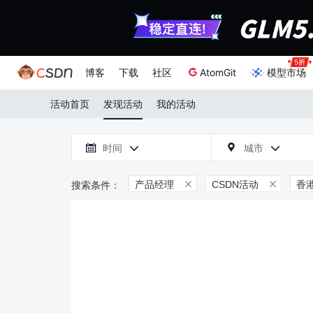
博客
下载
社区
AtomGit
模型市场
活动首页
发现活动
我的活动

时间
城市



产品经理
CSDN活动
香

