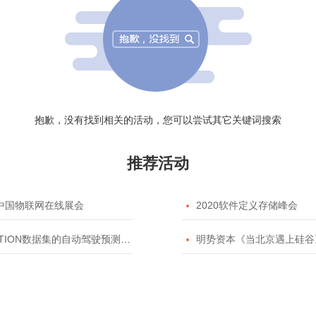
抱歉，没有找到相关的活动，您可以尝试其它关键词搜索
推荐活动
20中国物联网在线展会

2020软件定义存储峰会
TION数据集的自动驾驶预测模型挑战赛

明势资本《当北京遇上硅谷》系列之2