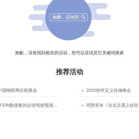
抱歉，没有找到相关的活动，您可以尝试其它关键词搜索
推荐活动
20中国物联网在线展会

2020软件定义存储峰会
TION数据集的自动驾驶预测模型挑战赛

明势资本《当北京遇上硅谷》系列之2