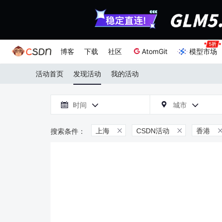
博客
下载
社区
AtomGit
模型市场
活动首页
发现活动
我的活动

时间
城市



上海
CSDN活动
香港

