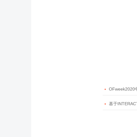

OFweek20

基于INTERAC