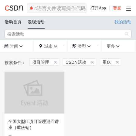
打开App
活动首页
发现活动
我的活动

时间
城市
类型
更多







项目管理
CSDN活动
重庆



全国大型IT项目管理巡回讲
座（重庆站）