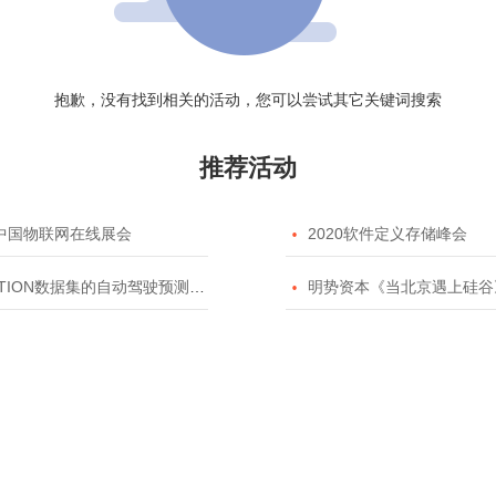
抱歉，没有找到相关的活动，您可以尝试其它关键词搜索
推荐活动
20中国物联网在线展会

2020软件定义存储峰会
TION数据集的自动驾驶预测模型挑战赛

明势资本《当北京遇上硅谷》系列之2