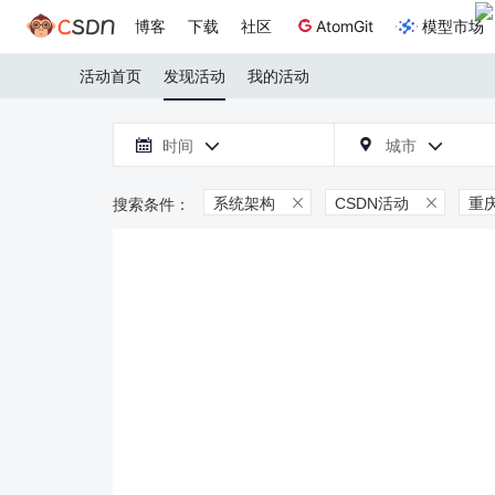
博客
下载
社区
AtomGit
模型市场
活动首页
发现活动
我的活动

时间
城市



系统架构
CSDN活动
重

