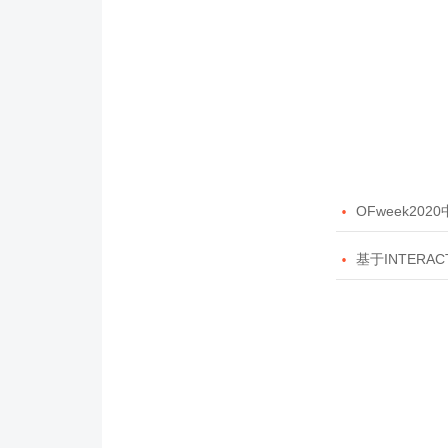

OFweek20

基于INTERAC