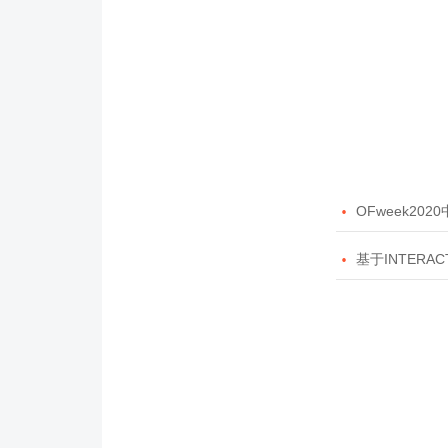

OFweek20

基于INTERAC