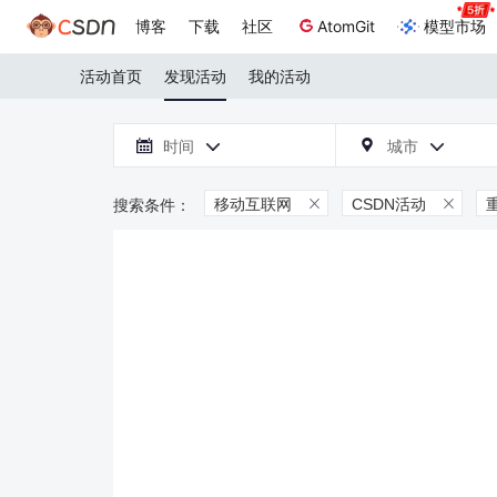
博客
下载
社区
AtomGit
模型市场
活动首页
发现活动
我的活动

时间
城市



移动互联网
CSDN活动

