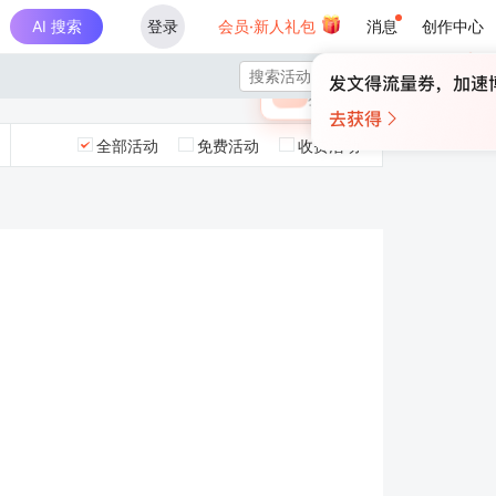
AI 搜索
登录
会员·新人礼包
消息
创作中心
×

未登录
🎁
￥30
登录领取最高
算力币
全部活动
免费活动
收费活动