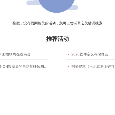
抱歉，没有找到相关的活动，您可以尝试其它关键词搜索
推荐活动
20中国物联网在线展会

2020软件定义存储峰会
TION数据集的自动驾驶预测模型挑战赛

明势资本《当北京遇上硅谷》系列之2