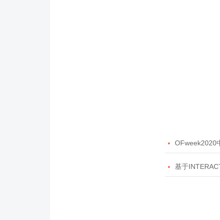

OFweek20

基于INTERAC