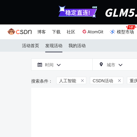
博客
下载
社区
AtomGit
模型市场
活动首页
发现活动
我的活动

时间
城市



人工智能
CSDN活动
重

