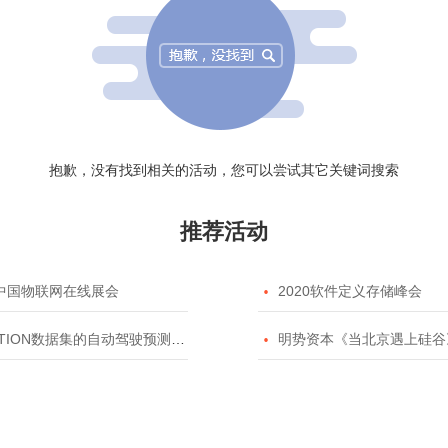
抱歉，没有找到相关的活动，您可以尝试其它关键词搜索
推荐活动
20中国物联网在线展会

2020软件定义存储峰会
TION数据集的自动驾驶预测模型挑战赛

明势资本《当北京遇上硅谷》系列之2