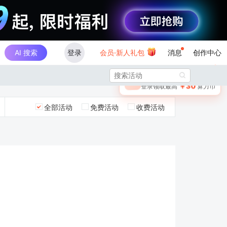
AI 搜索
登录
会员·新人礼包
消息
创作中心
×

未登录
🎁
￥30
登录领取最高
算力币
全部活动
免费活动
收费活动