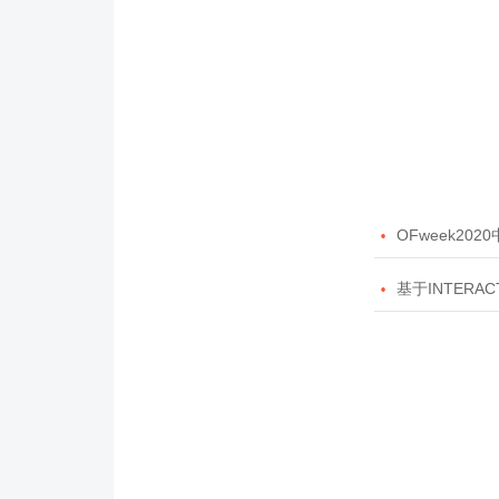

OFweek20

基于INTERAC