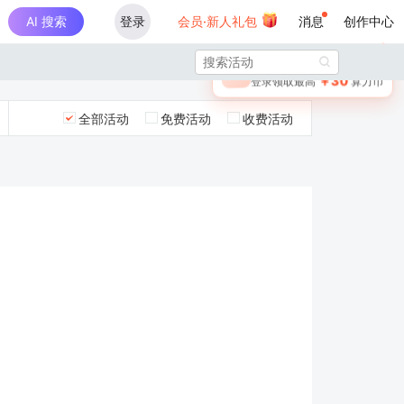
AI 搜索
登录
会员·新人礼包
消息
创作中心
×

未登录
🎁
￥30
登录领取最高
算力币
全部活动
免费活动
收费活动