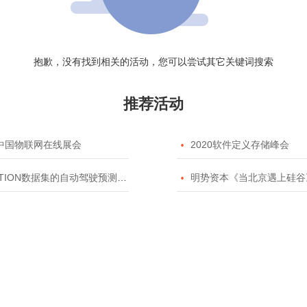
抱歉，没有找到相关的活动，您可以尝试其它关键词搜索
推荐活动
20中国物联网在线展会

2020软件定义存储峰会
TION数据集的自动驾驶预测模型挑战赛

明势资本《当北京遇上硅谷》系列之2