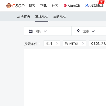
博客
下载
社区
AtomGit
模型市场
活动首页
发现活动
我的活动

时间
城市



本月
数据存储
CSDN活

