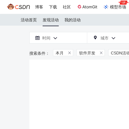
博客
下载
社区
AtomGit
模型市场
活动首页
发现活动
我的活动

时间
城市



本月
软件开发
CSDN活

