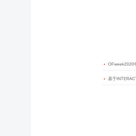

OFweek20

基于INTERAC