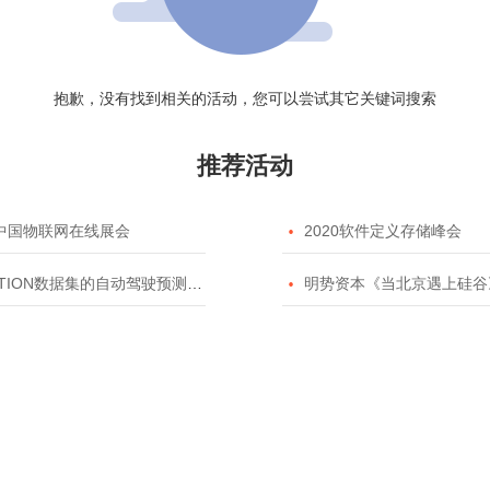
抱歉，没有找到相关的活动，您可以尝试其它关键词搜索
推荐活动
20中国物联网在线展会

2020软件定义存储峰会
TION数据集的自动驾驶预测模型挑战赛

明势资本《当北京遇上硅谷》系列之2