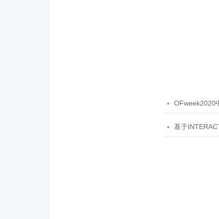

OFweek20

基于INTERAC