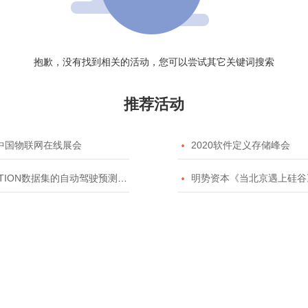
抱歉，没有找到相关的活动，您可以尝试其它关键词搜索
推荐活动
20中国物联网在线展会

2020软件定义存储峰会
TION数据集的自动驾驶预测模型挑战赛

明势资本《当北京遇上硅谷》系列之2