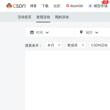
博客
下载
社区
AtomGit
模型市场
活动首页
发现活动
我的活动

时间
城市



本月
数据库
CSDN活动

