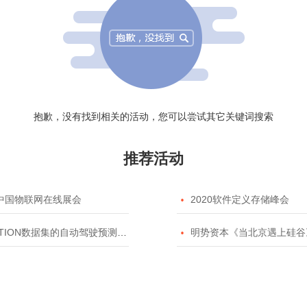
抱歉，没有找到相关的活动，您可以尝试其它关键词搜索
推荐活动
20中国物联网在线展会

2020软件定义存储峰会
TION数据集的自动驾驶预测模型挑战赛

明势资本《当北京遇上硅谷》系列之2