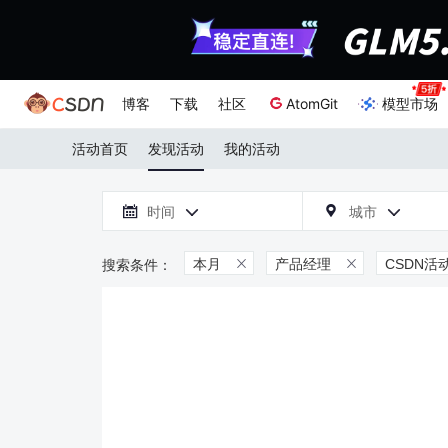
博客
下载
社区
AtomGit
模型市场
活动首页
发现活动
我的活动

时间
城市



本月
产品经理
CSDN活

