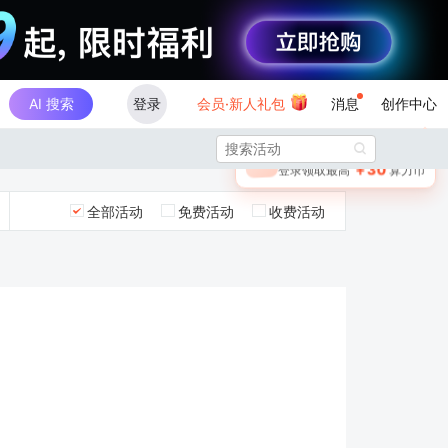
AI 搜索
登录
会员·新人礼包
消息
创作中心
×

未登录
🎁
￥30
登录领取最高
算力币
全部活动
免费活动
收费活动