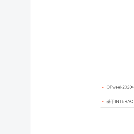

OFweek20

基于INTERAC