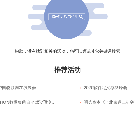
抱歉，没有找到相关的活动，您可以尝试其它关键词搜索
推荐活动
20中国物联网在线展会

2020软件定义存储峰会
TION数据集的自动驾驶预测模型挑战赛

明势资本《当北京遇上硅谷》系列之2