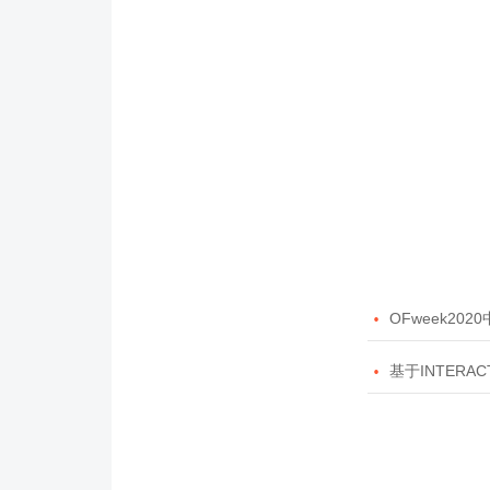

OFweek20

基于INTERAC