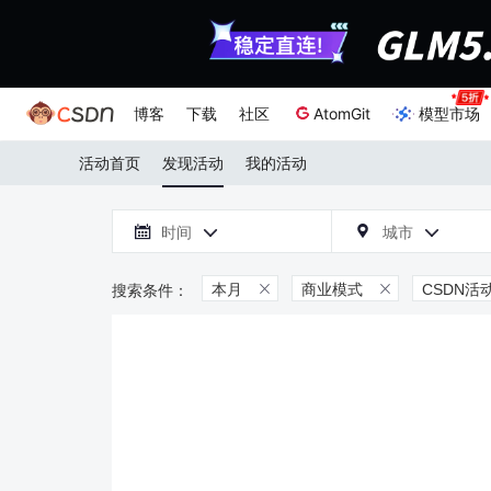
博客
下载
社区
AtomGit
模型市场
活动首页
发现活动
我的活动

时间
城市



本月
商业模式
CSDN活

