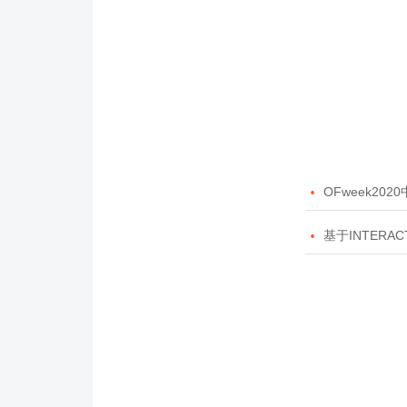

OFweek20

基于INTERAC