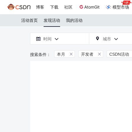
博客
下载
社区
AtomGit
模型市场
活动首页
发现活动
我的活动

时间
城市



本月
开发者
CSDN活动

