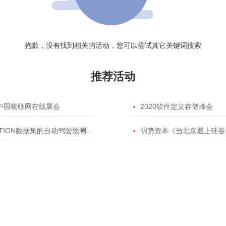
抱歉，没有找到相关的活动，您可以尝试其它关键词搜索
推荐活动
20中国物联网在线展会

2020软件定义存储峰会
TION数据集的自动驾驶预测模型挑战赛

明势资本《当北京遇上硅谷》系列之2