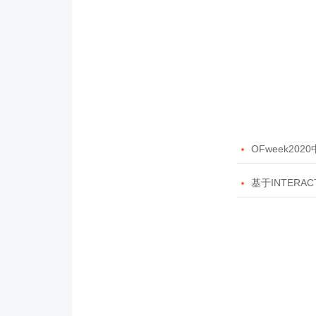

OFweek20

基于INTERAC