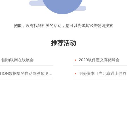
抱歉，没有找到相关的活动，您可以尝试其它关键词搜索
推荐活动
20中国物联网在线展会

2020软件定义存储峰会
TION数据集的自动驾驶预测模型挑战赛

明势资本《当北京遇上硅谷》系列之2