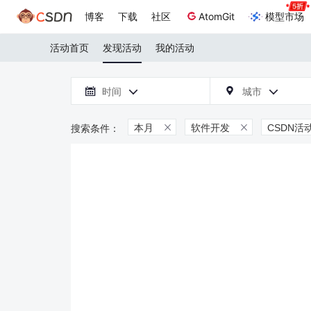
博客
下载
社区
AtomGit
模型市场
活动首页
发现活动
我的活动

时间
城市



本月
软件开发
CSDN活

