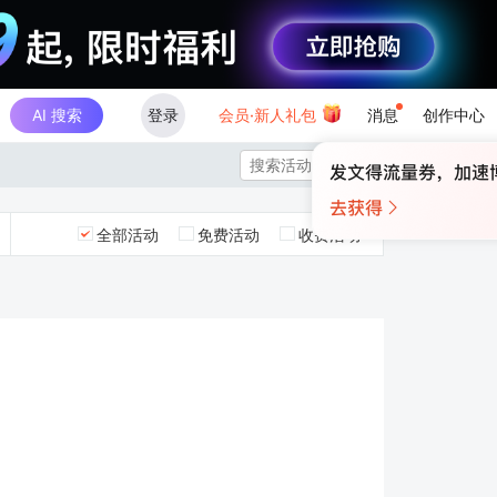
AI 搜索
登录
会员·新人礼包
消息
创作中心

全部活动
免费活动
收费活动