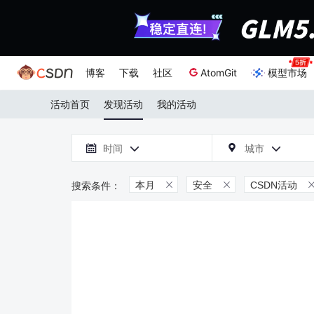
博客
下载
社区
AtomGit
模型市场
活动首页
发现活动
我的活动

时间
城市



本月
安全
CSDN活动

