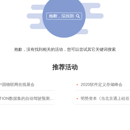
抱歉，没有找到相关的活动，您可以尝试其它关键词搜索
推荐活动
20中国物联网在线展会

2020软件定义存储峰会
TION数据集的自动驾驶预测模型挑战赛

明势资本《当北京遇上硅谷》系列之2