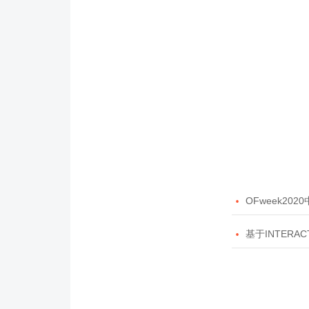

OFweek20

基于INTERAC