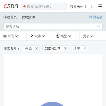
打开App
活动首页
发现活动
我的活动

时间
城市
类型
更多







开源
CSDN活动
辽宁


