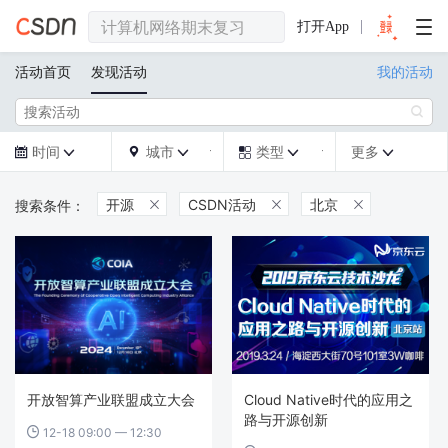
打开App
活动首页
发现活动
我的活动

时间
城市
类型
更多







开源
CSDN活动
北京



开放智算产业联盟成立大会
Cloud Native时代的应用之
路与开源创新
12-18 09:00 — 12:30
