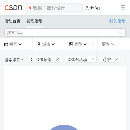
打开App
活动首页
发现活动
我的活动

时间
城市
类型
更多







CTO俱乐部
CSDN活动
辽宁


