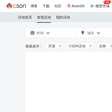
博客
下载
社区
AtomGit
模型市场
活动首页
发现活动
我的活动

时间
城市



开源
CSDN活动
吉林

