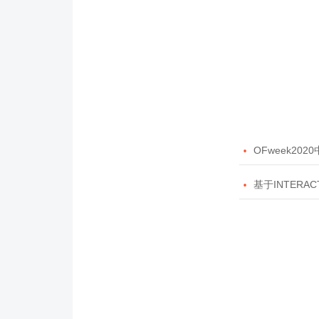

OFweek20

基于INTERAC