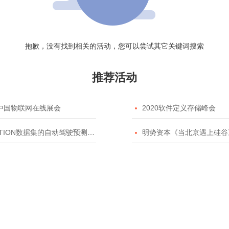
抱歉，没有找到相关的活动，您可以尝试其它关键词搜索
推荐活动
20中国物联网在线展会

2020软件定义存储峰会
TION数据集的自动驾驶预测模型挑战赛

明势资本《当北京遇上硅谷》系列之2