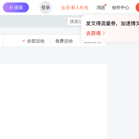
AI 搜索
登录
会员·新人礼包
消息
创作中心

全部活动
免费活动
收费活动