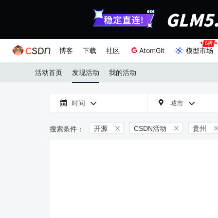
博客
下载
社区
AtomGit
模型市场
活动首页
发现活动
我的活动

时间
城市



开源
CSDN活动
贵州

