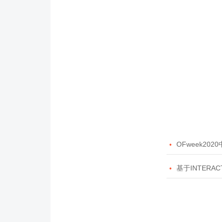

OFweek20

基于INTERAC