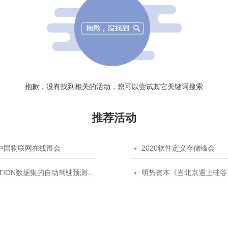
抱歉，没有找到相关的活动，您可以尝试其它关键词搜索
推荐活动
20中国物联网在线展会

2020软件定义存储峰会
TION数据集的自动驾驶预测模型挑战赛

明势资本《当北京遇上硅谷》系列之2