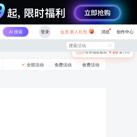
AI 搜索
登录
会员·新人礼包
消息
创作中心
×

未登录
🎁
￥30
登录领取最高
算力币
全部活动
免费活动
收费活动