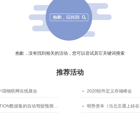
抱歉，没有找到相关的活动，您可以尝试其它关键词搜索
推荐活动
20中国物联网在线展会

2020软件定义存储峰会
TION数据集的自动驾驶预测模型挑战赛

明势资本《当北京遇上硅谷》系列之2