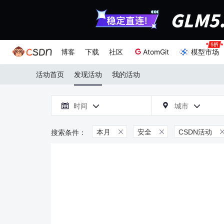
博客
下载
社区
AtomGit
模型市场
活动首页
发现活动
我的活动

时间
城市



本月
安全
CSDN活动

