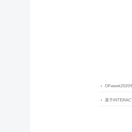

OFweek20

基于INTERAC