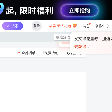
AI 搜索
登录
会员·新人礼包
消息
创作中心
×

未登录
🎁
￥30
登录领取最高
算力币
全部活动
免费活动
收费活动