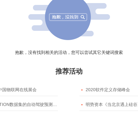
抱歉，没有找到相关的活动，您可以尝试其它关键词搜索
推荐活动
20中国物联网在线展会

2020软件定义存储峰会
TION数据集的自动驾驶预测模型挑战赛

明势资本《当北京遇上硅谷》系列之2