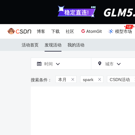
博客
下载
社区
AtomGit
模型市场
活动首页
发现活动
我的活动

时间
城市



本月
spark
CSDN活动

