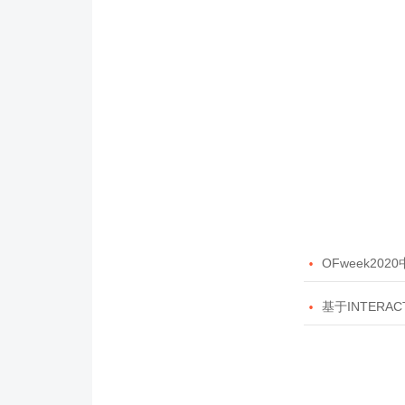

OFweek20

基于INTERAC