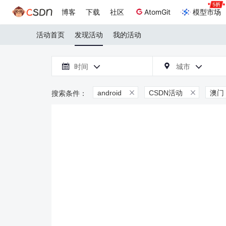
博客
下载
社区
AtomGit
模型市场
活动首页
发现活动
我的活动

时间
城市



android
CSDN活动
澳门

