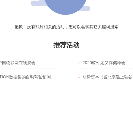
抱歉，没有找到相关的活动，您可以尝试其它关键词搜索
推荐活动
20中国物联网在线展会

2020软件定义存储峰会
TION数据集的自动驾驶预测模型挑战赛

明势资本《当北京遇上硅谷》系列之2