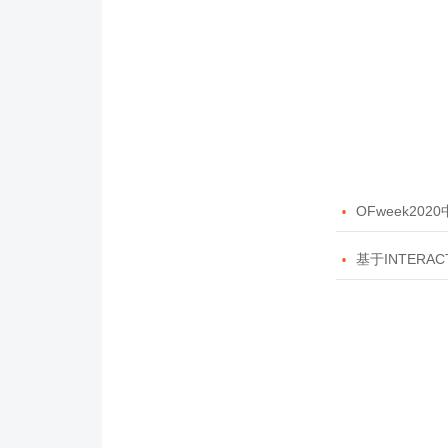

OFweek20

基于INTERAC