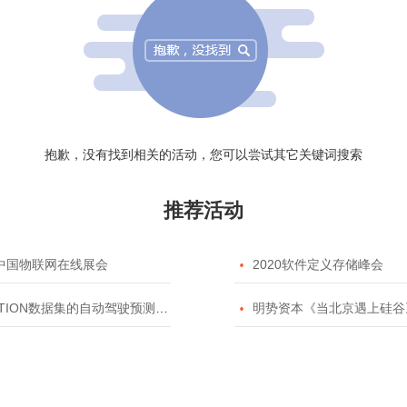
抱歉，没有找到相关的活动，您可以尝试其它关键词搜索
推荐活动
20中国物联网在线展会

2020软件定义存储峰会
TION数据集的自动驾驶预测模型挑战赛

明势资本《当北京遇上硅谷》系列之2