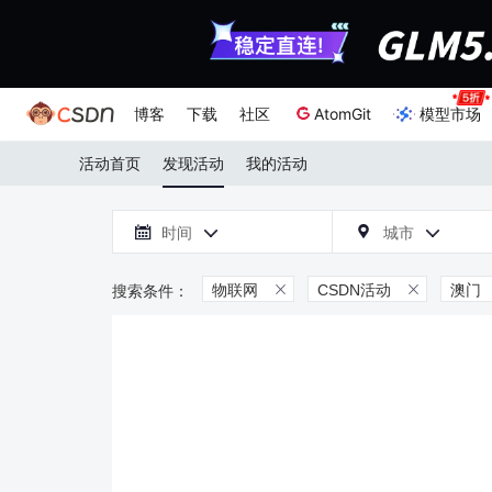
博客
下载
社区
AtomGit
模型市场
活动首页
发现活动
我的活动

时间
城市



物联网
CSDN活动
澳门

