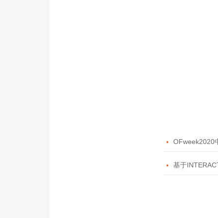

OFweek20

基于INTERAC