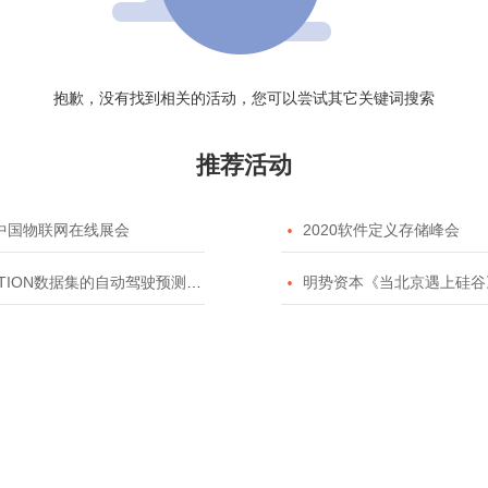
抱歉，没有找到相关的活动，您可以尝试其它关键词搜索
推荐活动
20中国物联网在线展会

2020软件定义存储峰会
TION数据集的自动驾驶预测模型挑战赛

明势资本《当北京遇上硅谷》系列之2