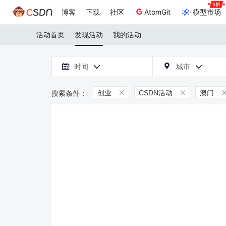
博客
下载
社区
AtomGit
模型市场
活动首页
发现活动
我的活动

时间
城市



创业
CSDN活动
澳门

