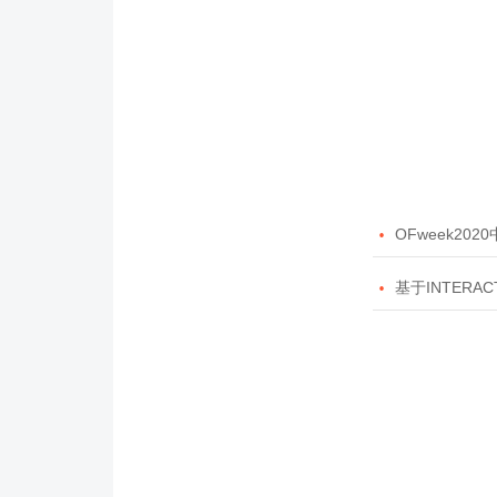

OFweek20

基于INTERAC