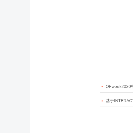

OFweek20

基于INTERAC