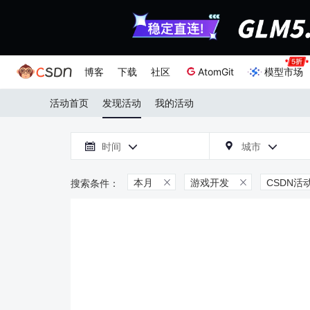
博客
下载
社区
AtomGit
模型市场
活动首页
发现活动
我的活动

时间
城市



本月
游戏开发
CSDN活

