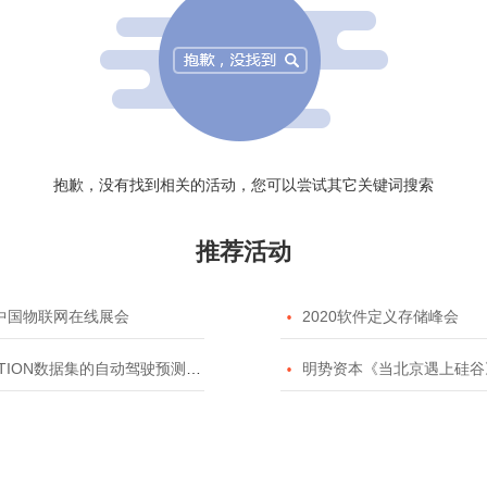
抱歉，没有找到相关的活动，您可以尝试其它关键词搜索
推荐活动
20中国物联网在线展会

2020软件定义存储峰会
TION数据集的自动驾驶预测模型挑战赛

明势资本《当北京遇上硅谷》系列之2