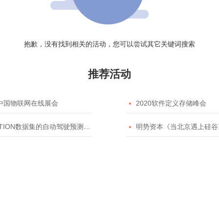
抱歉，没有找到相关的活动，您可以尝试其它关键词搜索
推荐活动
20中国物联网在线展会

2020软件定义存储峰会
TION数据集的自动驾驶预测模型挑战赛

明势资本《当北京遇上硅谷》系列之2