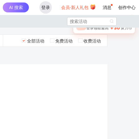
AI 搜索
登录
会员·新人礼包
消息
创作中心
×

未登录
🎁
￥30
登录领取最高
算力币
全部活动
免费活动
收费活动