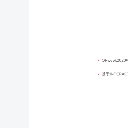

OFweek20

基于INTERAC