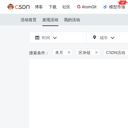
博客
下载
社区
AtomGit
模型市场
活动首页
发现活动
我的活动

时间
城市



本月
区块链
CSDN活动

