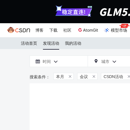
博客
下载
社区
AtomGit
模型市场
活动首页
发现活动
我的活动

时间
城市



本月
会议
CSDN活动

