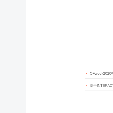

OFweek20

基于INTERAC