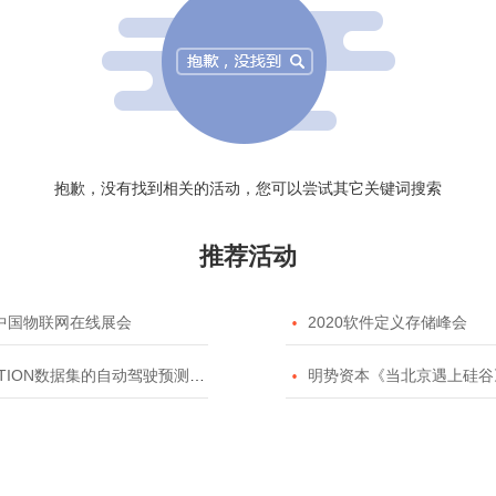
抱歉，没有找到相关的活动，您可以尝试其它关键词搜索
推荐活动
20中国物联网在线展会

2020软件定义存储峰会
TION数据集的自动驾驶预测模型挑战赛

明势资本《当北京遇上硅谷》系列之2