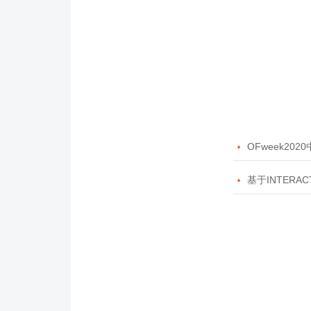

OFweek20

基于INTERAC