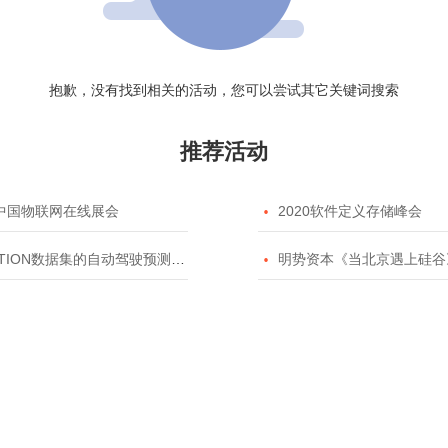
抱歉，没有找到相关的活动，您可以尝试其它关键词搜索
推荐活动
20中国物联网在线展会

2020软件定义存储峰会
TION数据集的自动驾驶预测模型挑战赛

明势资本《当北京遇上硅谷》系列之2