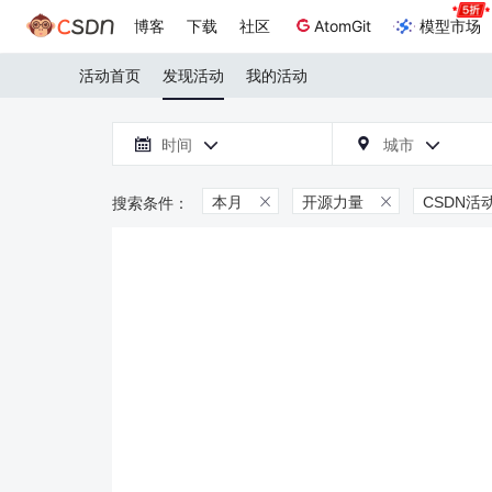
博客
下载
社区
AtomGit
模型市场
活动首页
发现活动
我的活动

时间
城市



本月
开源力量
CSDN活

