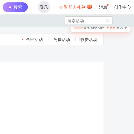
AI 搜索
登录
会员·新人礼包
消息
创作中心
×

未登录
🎁
￥30
登录领取最高
算力币
全部活动
免费活动
收费活动