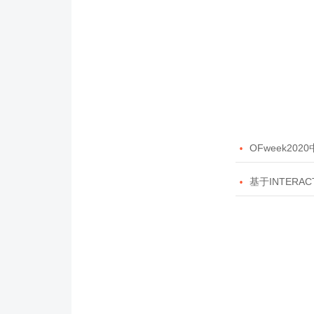

OFweek20

基于INTERAC