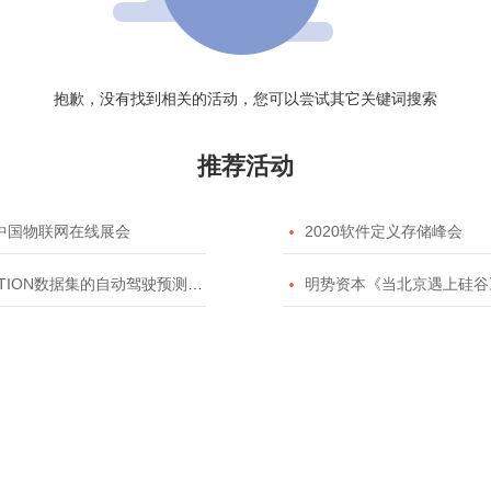
抱歉，没有找到相关的活动，您可以尝试其它关键词搜索
推荐活动
20中国物联网在线展会

2020软件定义存储峰会
TION数据集的自动驾驶预测模型挑战赛

明势资本《当北京遇上硅谷》系列之2