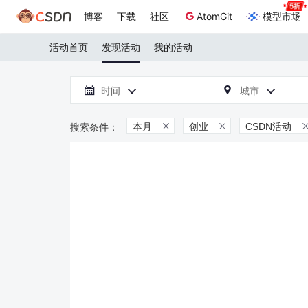
博客
下载
社区
AtomGit
模型市场
活动首页
发现活动
我的活动

时间
城市



本月
创业
CSDN活动

