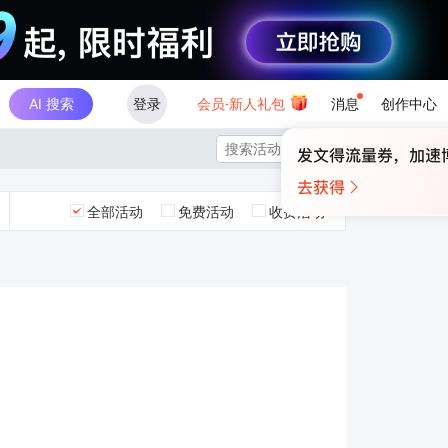
AI 搜索
登录
会员·新人礼包
消息
创作中心

全部活动
免费活动
收费活动