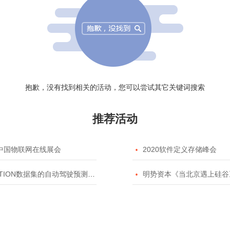
抱歉，没有找到相关的活动，您可以尝试其它关键词搜索
推荐活动
20中国物联网在线展会

2020软件定义存储峰会
TION数据集的自动驾驶预测模型挑战赛

明势资本《当北京遇上硅谷》系列之2