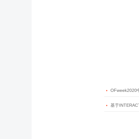

OFweek20

基于INTERAC