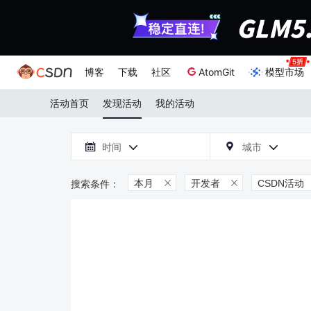
博客
下载
社区
AtomGit
模型市场
活动首页
发现活动
我的活动

时间
城市



本月
开发者
CSDN活动

