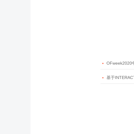

OFweek20

基于INTERAC