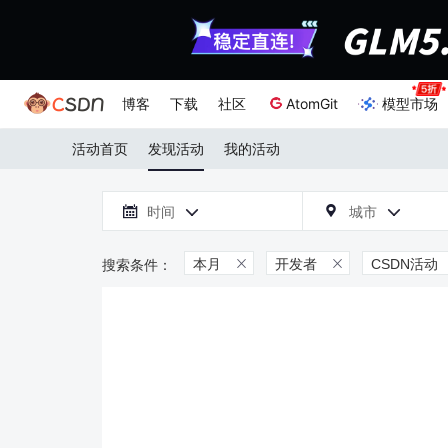
博客
下载
社区
AtomGit
模型市场
活动首页
发现活动
我的活动

时间
城市



本月
开发者
CSDN活动

