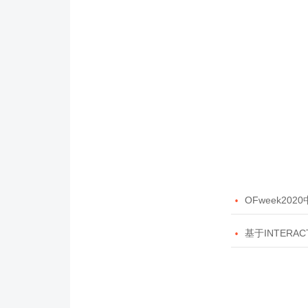

OFweek20

基于INTERAC