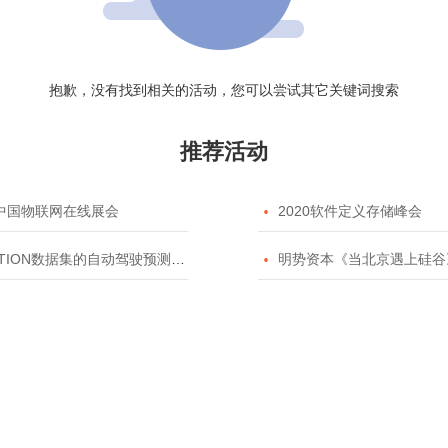
抱歉，没有找到相关的活动，您可以尝试其它关键词搜索
推荐活动
20中国物联网在线展会

2020软件定义存储峰会
TION数据集的自动驾驶预测模型挑战赛

明势资本《当北京遇上硅谷》系列之2