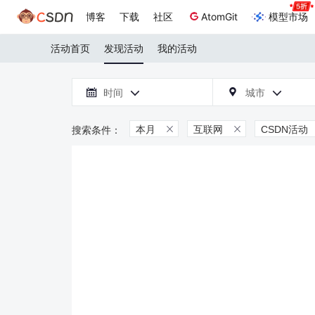
博客
下载
社区
AtomGit
模型市场
活动首页
发现活动
我的活动

时间
城市



本月
互联网
CSDN活动

