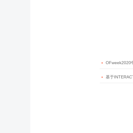

OFweek20

基于INTERAC