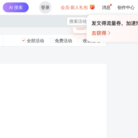
AI 搜索
登录
会员·新人礼包
消息
创作中心
×

未登录
🎁
￥30
登录领取最高
算力币
全部活动
免费活动
收费活动