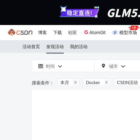
博客
下载
社区
AtomGit
模型市场
活动首页
发现活动
我的活动

时间
城市



本月
Docker
CSDN活动

