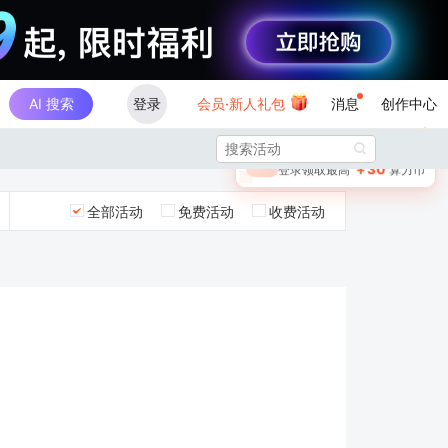
AI 搜索
登录
会员·新人礼包
消息
创作中心
×

未登录
🎁
￥30
登录领取最高
算力币
全部活动
免费活动
收费活动