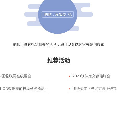
抱歉，没有找到相关的活动，您可以尝试其它关键词搜索
推荐活动
20中国物联网在线展会

2020软件定义存储峰会
TION数据集的自动驾驶预测模型挑战赛

明势资本《当北京遇上硅谷》系列之2