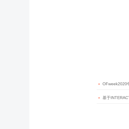

OFweek20

基于INTERAC