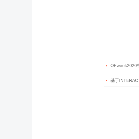

OFweek20

基于INTERAC