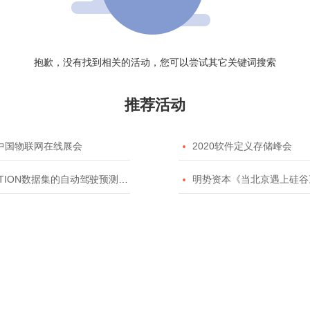
抱歉，没有找到相关的活动，您可以尝试其它关键词搜索
推荐活动
20中国物联网在线展会

2020软件定义存储峰会
TION数据集的自动驾驶预测模型挑战赛

明势资本《当北京遇上硅谷》系列之2