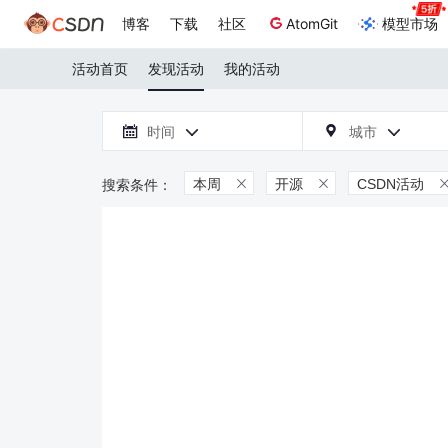
博客
下载
社区
AtomGit
模型市场
活动首页
发现活动
我的活动

时间
城市



本周
开源
CSDN活动

