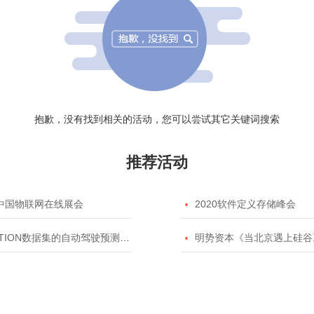
抱歉，没有找到相关的活动，您可以尝试其它关键词搜索
推荐活动
20中国物联网在线展会

2020软件定义存储峰会
TION数据集的自动驾驶预测模型挑战赛

明势资本《当北京遇上硅谷》系列之2