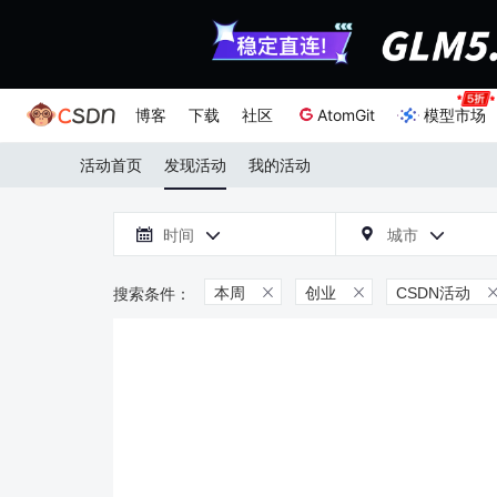
博客
下载
社区
AtomGit
模型市场
活动首页
发现活动
我的活动

时间
城市



本周
创业
CSDN活动

