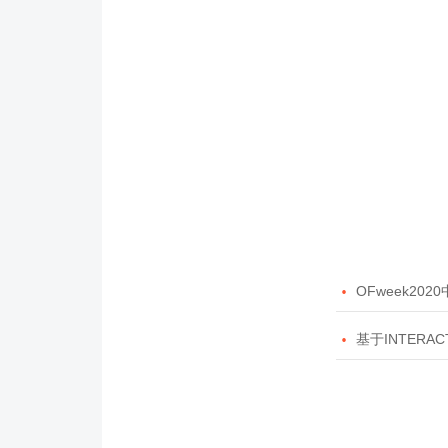

OFweek20

基于INTERAC