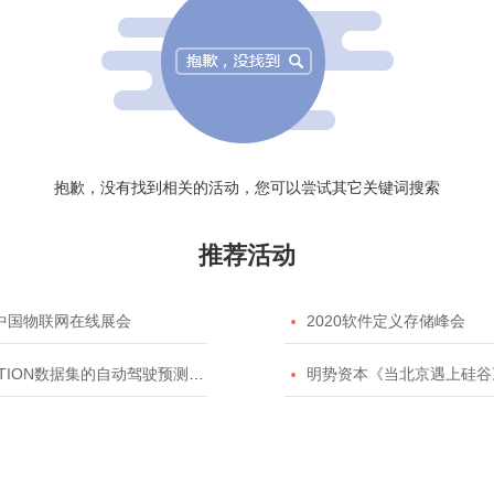
抱歉，没有找到相关的活动，您可以尝试其它关键词搜索
推荐活动
20中国物联网在线展会

2020软件定义存储峰会
TION数据集的自动驾驶预测模型挑战赛

明势资本《当北京遇上硅谷》系列之2