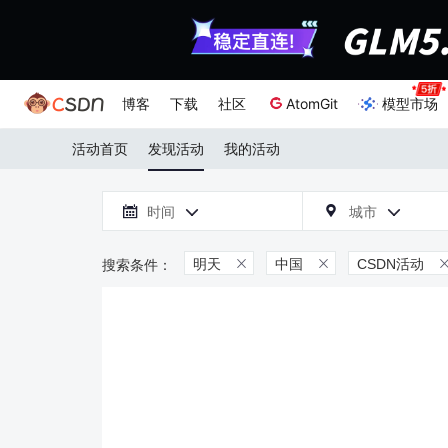
博客
下载
社区
AtomGit
模型市场
活动首页
发现活动
我的活动

时间
城市



明天
中国
CSDN活动

