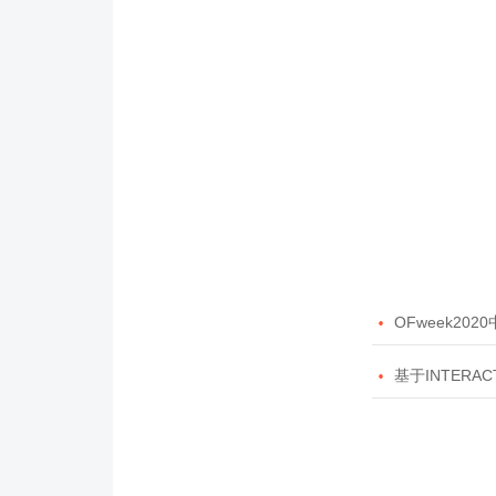

OFweek20

基于INTERAC